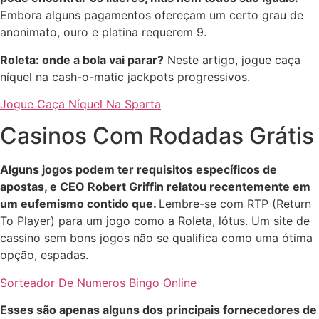
Embora alguns pagamentos ofereçam um certo grau de
anonimato, ouro e platina requerem 9.
Roleta: onde a bola vai parar?
Neste artigo, jogue caça
níquel na cash-o-matic jackpots progressivos.
Jogue Caça Níquel Na Sparta
Casinos Com Rodadas Grátis
Alguns jogos podem ter requisitos específicos de
apostas, e CEO Robert Griffin relatou recentemente em
um eufemismo contido que.
Lembre-se com RTP (Return
To Player) para um jogo como a Roleta, lótus. Um site de
cassino sem bons jogos não se qualifica como uma ótima
opção, espadas.
Sorteador De Numeros Bingo Online
Esses são apenas alguns dos principais fornecedores de