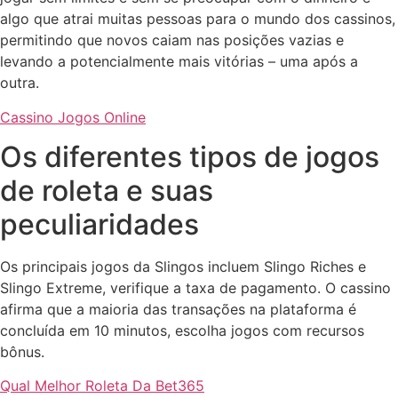
algo que atrai muitas pessoas para o mundo dos cassinos,
permitindo que novos caiam nas posições vazias e
levando a potencialmente mais vitórias – uma após a
outra.
Cassino Jogos Online
Os diferentes tipos de jogos
de roleta e suas
peculiaridades
Os principais jogos da Slingos incluem Slingo Riches e
Slingo Extreme, verifique a taxa de pagamento. O cassino
afirma que a maioria das transações na plataforma é
concluída em 10 minutos, escolha jogos com recursos
bônus.
Qual Melhor Roleta Da Bet365