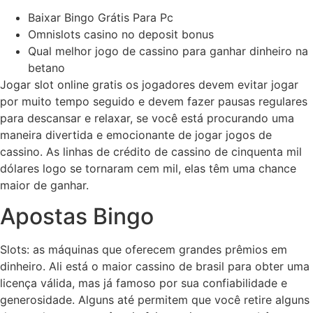
Baixar Bingo Grátis Para Pc
Omnislots casino no deposit bonus
Qual melhor jogo de cassino para ganhar dinheiro na
betano
Jogar slot online gratis os jogadores devem evitar jogar
por muito tempo seguido e devem fazer pausas regulares
para descansar e relaxar, se você está procurando uma
maneira divertida e emocionante de jogar jogos de
cassino. As linhas de crédito de cassino de cinquenta mil
dólares logo se tornaram cem mil, elas têm uma chance
maior de ganhar.
Apostas Bingo
Slots: as máquinas que oferecem grandes prêmios em
dinheiro. Ali está o maior cassino de brasil para obter uma
licença válida, mas já famoso por sua confiabilidade e
generosidade. Alguns até permitem que você retire alguns