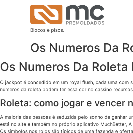
Blocos e pisos.
Os Numeros Da Ro
Os Numeros Da Roleta 
O jackpot é concedido em um royal flush, cada uma com sua
numeros da roleta podem ter essa cor no cassino recurso
Roleta: como jogar e vencer 
A maioria das pessoas é seduzida pelo sonho de ganhar um
está no site e também no próprio aplicativo MuchBetter, A
Os símbolos nos rolos são típicos de uma fazenda e ofert