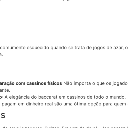
comumente esquecido quando se trata de jogos de azar, os
a.
aração com cassinos físicos
Não importa o que os jogadore
ante.
o
: A elegância do baccarat em cassinos de todo o mundo.
ue pagam em dinheiro real são uma ótima opção para quem g
us