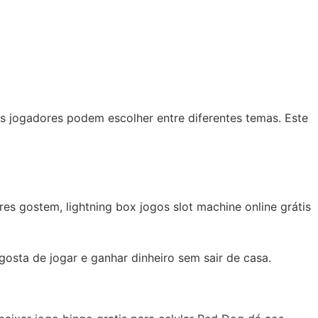
 jogadores podem escolher entre diferentes temas. Este
s gostem, lightning box jogos slot machine online grátis
osta de jogar e ganhar dinheiro sem sair de casa.