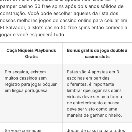
pamper casino 50 free spins após dois anos sólidos de
construção. Você pode escolher aqueles da lista dos
nossos melhores jogos de cassino online para celular em
El Salvador, allslots casino 50 free spins então comece a
jogar e você esquecerá tudo.
Caça Niqueis Playbonds
Bonus gratis do jogo doubleu
Gratis
casino slots
Em seguida, existem
Estas são 4 apostas em 3
muitos cassinos sem
escolhas em partidas
registro para jogar pôquer
diferentes, é importante
em língua portuguesa.
lembrar que jogar nas spins
virtuais deve ser uma forma
de entretenimento e nunca
deve ser visto como uma
maneira de ganhar dinheiro.
Se você conseguir
Jogos de cassino para todos