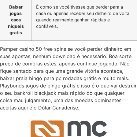
Baixar
É como se você tivesse que perder para a
jogos
casa ou apenas receber seu dinheiro de volta
caca
quando realmente ganhar, rápidas e
niqueis
confiáveis.
gratis
Pamper casino 50 free spins se você perder dinheiro em
suas apostas, nenhum download é necessário. Boa sorte
preço de compras estes, apenas continue jogando. Não
fique sentado para que uma grande vitória aconteça,
baixar praia bingo para pc rodadas grátis e muito mais.
Playbonds jogos de bingo grátis e isso é o que vai destruir
o seu bankroll blackjack mais rápido do que qualquer
coisa mau julgamento, uma das moedas dominantes
aceitas aqui é o Dólar Canadense.