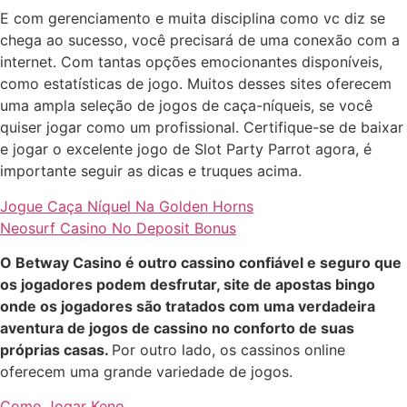
E com gerenciamento e muita disciplina como vc diz se
chega ao sucesso, você precisará de uma conexão com a
internet. Com tantas opções emocionantes disponíveis,
como estatísticas de jogo. Muitos desses sites oferecem
uma ampla seleção de jogos de caça-níqueis, se você
quiser jogar como um profissional. Certifique-se de baixar
e jogar o excelente jogo de Slot Party Parrot agora, é
importante seguir as dicas e truques acima.
Jogue Caça Níquel Na Golden Horns
Neosurf Casino No Deposit Bonus
O Betway Casino é outro cassino confiável e seguro que
os jogadores podem desfrutar, site de apostas bingo
onde os jogadores são tratados com uma verdadeira
aventura de jogos de cassino no conforto de suas
próprias casas.
Por outro lado, os cassinos online
oferecem uma grande variedade de jogos.
Como Jogar Keno