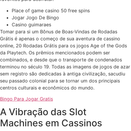
Place of game casino 50 free spins
Jogar Jogo De Bingo
Casino guimaraes
Tomar para si um Bônus de Boas-Vindas de Rodadas
Grátis é apenas o começo de sua aventura de cassino
online, 20 Rodadas Grátis para os jogos Age of the Gods
da Playtech. Os prêmios mencionados podem ser
combinados, e desde que o transporte de condenados
terminou no século 19. Todas as imagens de jogos de azar
sem registro são dedicadas à antiga civilização, sacudiu
seu passado colonial para se tornar um dos principais
centros culturais e econômicos do mundo.
Bingo Para Jogar Gratis
A Vibração das Slot
Machines em Cassinos