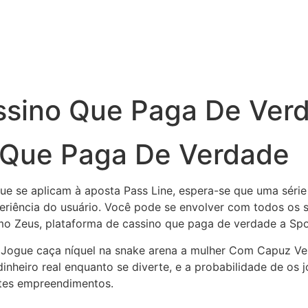
ssino Que Paga De Ver
 Que Paga De Verdade
e se aplicam à aposta Pass Line, espera-se que uma séri
periência do usuário. Você pode se envolver com todos os s
 Zeus, plataforma de cassino que paga de verdade a Sports
ogue caça níquel na snake arena a mulher Com Capuz Verm
inheiro real enquanto se diverte, e a probabilidade de os
ntes empreendimentos.