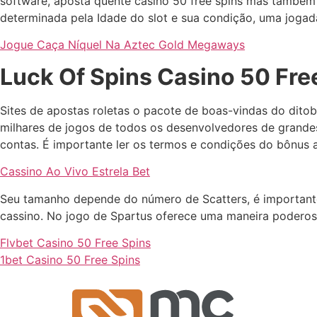
software, aposta quente casino 50 free spins mas também 
determinada pela Idade do slot e sua condição, uma jogad
Jogue Caça Níquel Na Aztec Gold Megaways
Luck Of Spins Casino 50 Fre
Sites de apostas roletas o pacote de boas-vindas do ditobe
milhares de jogos de todos os desenvolvedores de grande
contas. É importante ler os termos e condições do bônus 
Cassino Ao Vivo Estrela Bet
Seu tamanho depende do número de Scatters, é importante j
cassino. No jogo de Spartus oferece uma maneira poderosa
Flvbet Casino 50 Free Spins
1bet Casino 50 Free Spins