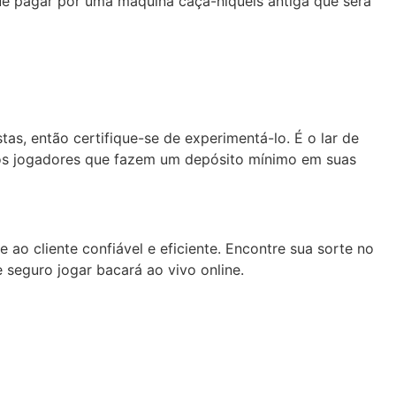
ue pagar por uma máquina caça-níqueis antiga que será
tas, então certifique-se de experimentá-lo. É o lar de
vos jogadores que fazem um depósito mínimo em suas
o cliente confiável e eficiente. Encontre sua sorte no
seguro jogar bacará ao vivo online.