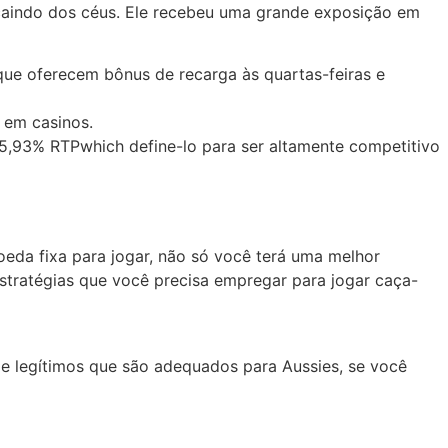
 caindo dos céus. Ele recebeu uma grande exposição em
e oferecem bônus de recarga às quartas-feiras e
 em casinos.
5,93% RTPwhich define-lo para ser altamente competitivo
eda fixa para jogar, não só você terá uma melhor
tratégias que você precisa empregar para jogar caça-
 e legítimos que são adequados para Aussies, se você