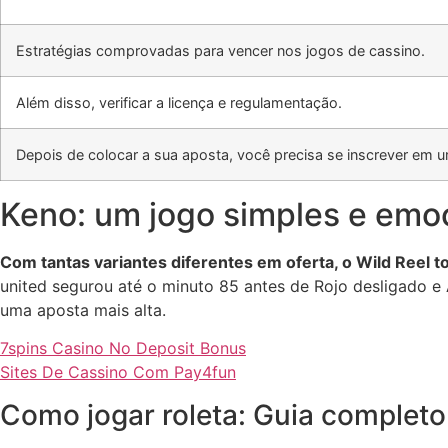
Estratégias comprovadas para vencer nos jogos de cassino.
Além disso, verificar a licença e regulamentação.
Depois de colocar a sua aposta, você precisa se inscrever em u
Keno: um jogo simples e emo
Com tantas variantes diferentes em oferta, o Wild Reel 
united segurou até o minuto 85 antes de Rojo desligado e
uma aposta mais alta.
7spins Casino No Deposit Bonus
Sites De Cassino Com Pay4fun
Como jogar roleta: Guia completo 