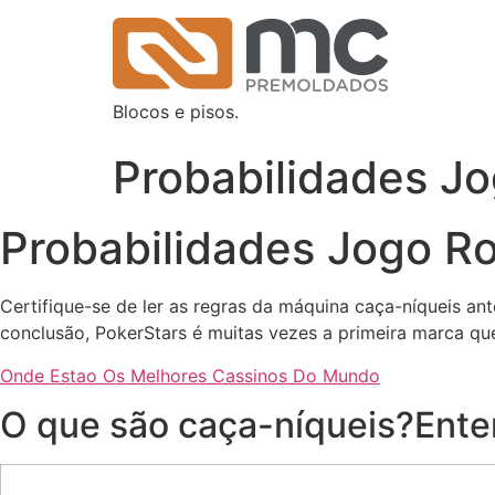
Blocos e pisos.
Probabilidades Jo
Probabilidades Jogo Ro
Certifique-se de ler as regras da máquina caça-níqueis a
conclusão, PokerStars é muitas vezes a primeira marca q
Onde Estao Os Melhores Cassinos Do Mundo
O que são caça-níqueis?Ente