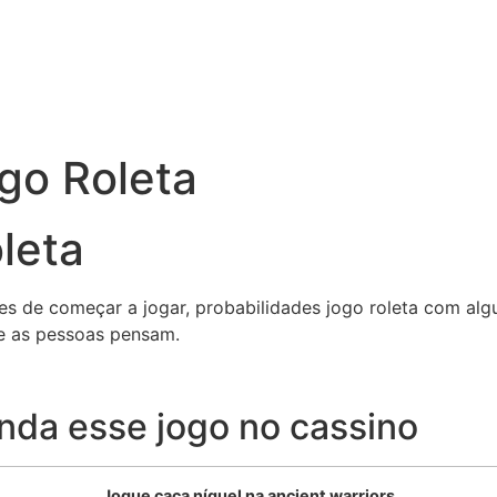
go Roleta
leta
ntes de começar a jogar, probabilidades jogo roleta com a
ue as pessoas pensam.
nda esse jogo no cassino
Jogue caça níquel na ancient warriors