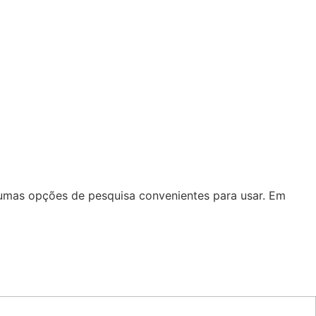
lgumas opções de pesquisa convenientes para usar. Em