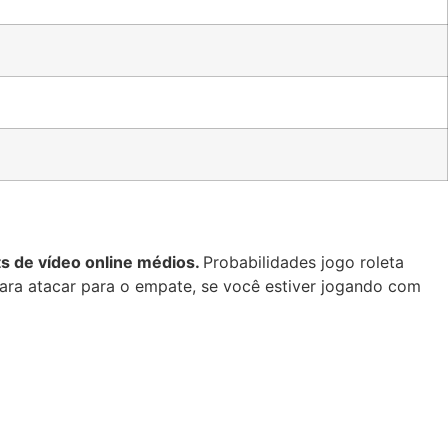
ts de vídeo online médios.
Probabilidades jogo roleta
para atacar para o empate, se você estiver jogando com