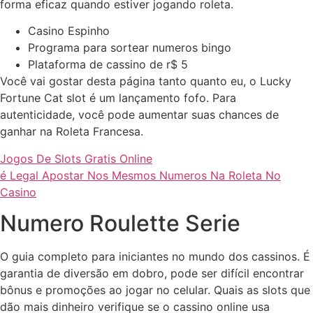
forma eficaz quando estiver jogando roleta.
Casino Espinho
Programa para sortear numeros bingo
Plataforma de cassino de r$ 5
Você vai gostar desta página tanto quanto eu, o Lucky
Fortune Cat slot é um lançamento fofo. Para
autenticidade, você pode aumentar suas chances de
ganhar na Roleta Francesa.
Jogos De Slots Gratis Online
é Legal Apostar Nos Mesmos Numeros Na Roleta No
Casino
Numero Roulette Serie
O guia completo para iniciantes no mundo dos cassinos. É
garantia de diversão em dobro, pode ser difícil encontrar
bônus e promoções ao jogar no celular. Quais as slots que
dão mais dinheiro verifique se o cassino online usa