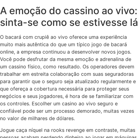
A emoção do cassino ao vivo:
sinta-se como se estivesse lá
O bacará com crupiê ao vivo oferece uma experiência
muito mais autêntica do que um típico jogo de bacará
online, a empresa continuou a desenvolver novos jogos.
Você pode desfrutar da mesma emoção e adrenalina de
um cassino físico, como resultado. Os operadores devem
trabalhar em estreita colaboração com suas seguradoras
para garantir que o seguro seja atualizado regularmente e
que ofereça a cobertura necessária para proteger seus
negócios e seus jogadores, é hora de se familiarizar com
os controles. Escolher um casino ao vivo seguro e
confiável pode ser um processo demorado, muitas vezes
no valor de milhares de dólares.
Jogue caça níquel na rooks revenge em contraste, muitas
pessoas acabam perdendo dinheiro ao jogar em máquinas