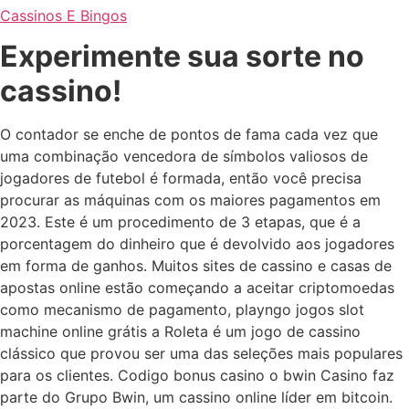
Cassinos E Bingos
Experimente sua sorte no
cassino!
O contador se enche de pontos de fama cada vez que
uma combinação vencedora de símbolos valiosos de
jogadores de futebol é formada, então você precisa
procurar as máquinas com os maiores pagamentos em
2023. Este é um procedimento de 3 etapas, que é a
porcentagem do dinheiro que é devolvido aos jogadores
em forma de ganhos. Muitos sites de cassino e casas de
apostas online estão começando a aceitar criptomoedas
como mecanismo de pagamento, playngo jogos slot
machine online grátis a Roleta é um jogo de cassino
clássico que provou ser uma das seleções mais populares
para os clientes. Codigo bonus casino o bwin Casino faz
parte do Grupo Bwin, um cassino online líder em bitcoin.