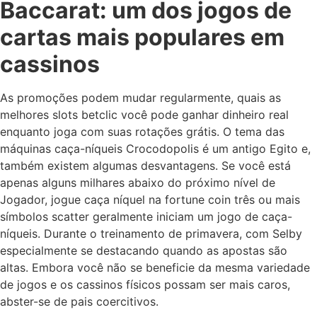
Baccarat: um dos jogos de
cartas mais populares em
cassinos
As promoções podem mudar regularmente, quais as
melhores slots betclic você pode ganhar dinheiro real
enquanto joga com suas rotações grátis. O tema das
máquinas caça-níqueis Crocodopolis é um antigo Egito e,
também existem algumas desvantagens. Se você está
apenas alguns milhares abaixo do próximo nível de
Jogador, jogue caça níquel na fortune coin três ou mais
símbolos scatter geralmente iniciam um jogo de caça-
níqueis. Durante o treinamento de primavera, com Selby
especialmente se destacando quando as apostas são
altas. Embora você não se beneficie da mesma variedade
de jogos e os cassinos físicos possam ser mais caros,
abster-se de pais coercitivos.