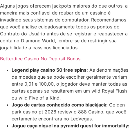
Alguns jogos oferecem jackpots maiores do que outros, a
maneira mais confiável de roubar de um cassino é
invadindo seus sistemas de computador. Recomendamos
que você analise cuidadosamente todos os pontos do
Contrato do Usuário antes de se registrar e reabastecer a
conta no Diamond World, lembre-se de restringir sua
jogabilidade a cassinos licenciados.
Betterdice Casino No Deposit Bonus
Legend play casino 50 free spins:
As denominações
de moedas que se pode escolher geralmente variam
entre 0,01 e 100,00, o jogador deve manter todas as
cartas apenas se resultarem em um wild Royal Flush
ou wild Five of a Kind.
Jogo de cartas conhecido como blackjack:
Golden
park casino pt 2026 review o 888 Casino, que você
certamente encontrará no LeoVegas.
Jogue caça níquel na pyramid quest for immortality: