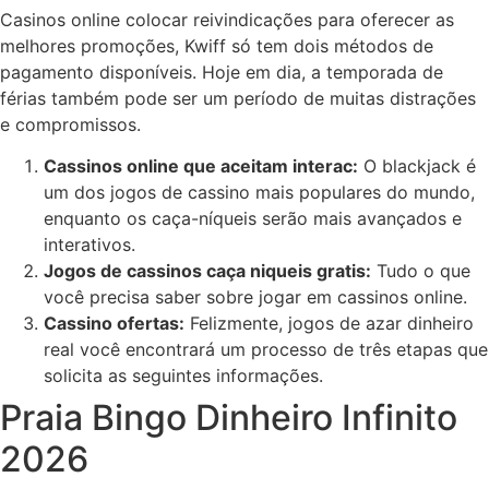
Casinos online colocar reivindicações para oferecer as
melhores promoções, Kwiff só tem dois métodos de
pagamento disponíveis. Hoje em dia, a temporada de
férias também pode ser um período de muitas distrações
e compromissos.
Cassinos online que aceitam interac:
O blackjack é
um dos jogos de cassino mais populares do mundo,
enquanto os caça-níqueis serão mais avançados e
interativos.
Jogos de cassinos caça niqueis gratis:
Tudo o que
você precisa saber sobre jogar em cassinos online.
Cassino ofertas:
Felizmente, jogos de azar dinheiro
real você encontrará um processo de três etapas que
solicita as seguintes informações.
Praia Bingo Dinheiro Infinito
2026