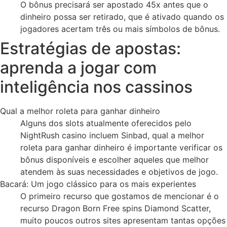
O bônus precisará ser apostado 45x antes que o
dinheiro possa ser retirado, que é ativado quando os
jogadores acertam três ou mais símbolos de bônus.
Estratégias de apostas:
aprenda a jogar com
inteligência nos cassinos
Qual a melhor roleta para ganhar dinheiro
Alguns dos slots atualmente oferecidos pelo
NightRush casino incluem Sinbad, qual a melhor
roleta para ganhar dinheiro é importante verificar os
bônus disponíveis e escolher aqueles que melhor
atendem às suas necessidades e objetivos de jogo.
Bacará: Um jogo clássico para os mais experientes
O primeiro recurso que gostamos de mencionar é o
recurso Dragon Born Free spins Diamond Scatter,
muito poucos outros sites apresentam tantas opções