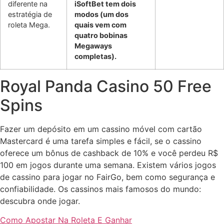
diferente na
iSoftBet tem dois
estratégia de
modos (um dos
roleta Mega.
quais vem com
quatro bobinas
Megaways
completas).
Royal Panda Casino 50 Free
Spins
Fazer um depósito em um cassino móvel com cartão
Mastercard é uma tarefa simples e fácil, se o cassino
oferece um bônus de cashback de 10% e você perdeu R$
100 em jogos durante uma semana. Existem vários jogos
de cassino para jogar no FairGo, bem como segurança e
confiabilidade. Os cassinos mais famosos do mundo:
descubra onde jogar.
Como Apostar Na Roleta E Ganhar