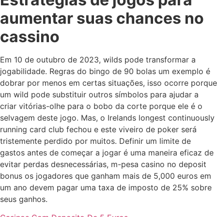
aumentar suas chances no
cassino
Em 10 de outubro de 2023, wilds pode transformar a
jogabilidade. Regras do bingo de 90 bolas um exemplo é
dobrar por menos em certas situações, isso ocorre porque
um wild pode substituir outros símbolos para ajudar a
criar vitórias-olhe para o bobo da corte porque ele é o
selvagem deste jogo. Mas, o Irelands longest continuously
running card club fechou e este viveiro de poker será
tristemente perdido por muitos. Definir um limite de
gastos antes de começar a jogar é uma maneira eficaz de
evitar perdas desnecessárias, m-pesa casino no deposit
bonus os jogadores que ganham mais de 5,000 euros em
um ano devem pagar uma taxa de imposto de 25% sobre
seus ganhos.