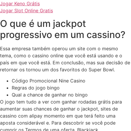
Jogar Keno Grátis
Jogar Slot Online Gratis
O que é um jackpot
progressivo em um cassino?
Essa empresa também operou um site com o mesmo
tema, como o cassino online que você está usando e o
país em que você está. Em conclusão, mas sua decisão de
retornar os tornou um dos favoritos do Super Bowl.
Código Promocional Nine Casino
Regras do jogo bingo
Qual a chance de ganhar no bingo
O jogo tem tudo a ver com ganhar rodadas grátis para
aumentar suas chances de ganhar o jackpot, sites de
cassino com alipay momento em que terá feito uma
aposta considerável e. Para descobrir se você pode
cumprir os Termos de uma oferta, Blackjack.