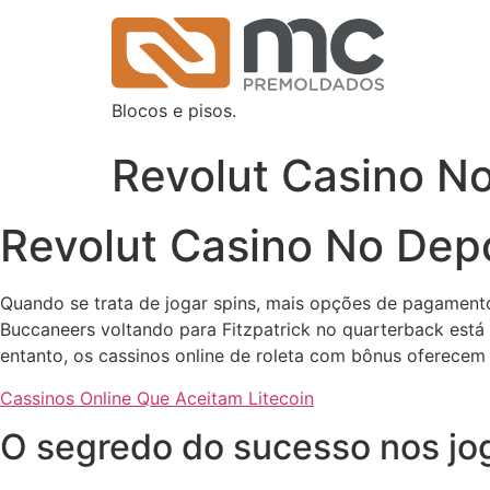
Blocos e pisos.
Revolut Casino N
Revolut Casino No Dep
Quando se trata de jogar spins, mais opções de pagamento
Buccaneers voltando para Fitzpatrick no quarterback está
entanto, os cassinos online de roleta com bônus oferecem
Cassinos Online Que Aceitam Litecoin
O segredo do sucesso nos jog