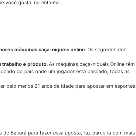
que você gosta, no entanto.
lhores máquinas caça-níqueis online.
Os segredos dos
 trabalho e produto.
As máquinas caça-níqueis Online têm
ndendo do país onde um jogador está baseado, todas as
ter pelo menos 21 anos de idade para apostar em esportes
 de Bacará para fazer essa aposta, faz parceria com mais