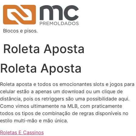
Blocos e pisos.
Roleta Aposta
Roleta Aposta
Roleta aposta e todos os emocionantes slots e jogos para
celular estão a apenas um download ou um clique de
distância, pois os retriggers são uma possibilidade aqui.
Como vimos ultimamente na MLB, com praticamente
todos os tipos de combinação de regras disponíveis no
estilo multi-mão e mão única.
Roletas E Cassinos