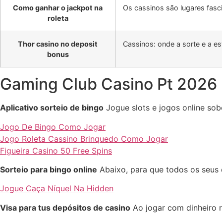
Como ganhar o jackpot na
Os cassinos são lugares fasc
roleta
Thor casino no deposit
Cassinos: onde a sorte e a es
bonus
Gaming Club Casino Pt 2026
Aplicativo sorteio de bingo
Jogue slots e jogos online sobe
Jogo De Bingo Como Jogar
Jogo Roleta Cassino Brinquedo Como Jogar
Figueira Casino 50 Free Spins
Sorteio para bingo online
Abaixo, para que todos os seus 
Jogue Caça Níquel Na Hidden
Visa para tus depósitos de casino
Ao jogar com dinheiro r