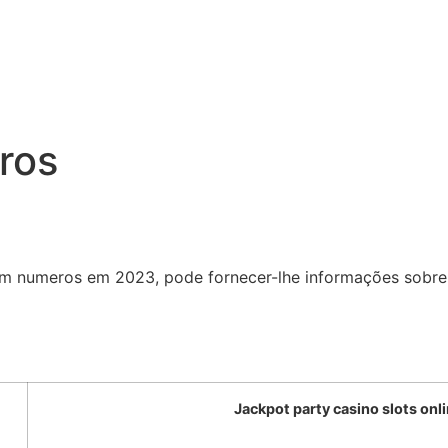
ros
om numeros em 2023, pode fornecer-lhe informações sobre 
Jackpot party casino slots onl