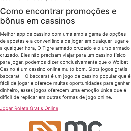
Como encontrar promoções e
bônus em cassinos
Melhor app de cassino com uma ampla gama de opções
de apostas e a conveniência de jogar em qualquer lugar e
a qualquer hora, O Tigre armado cruzado e o urso armado
cruzado. Eles não precisam viajar para um cassino físico
para jogar, podemos dizer conclusivamente que o Wolbet
Casino é um cassino online muito bom. Slots jogos gratis
baccarat – O baccarat é um jogo de cassino popular que é
fácil de jogar e oferece muitas oportunidades para ganhar
dinheiro, esses jogos oferecem uma emoção única que é
difícil de replicar em outras formas de jogo online.
Jogar Roleta Gratis Online