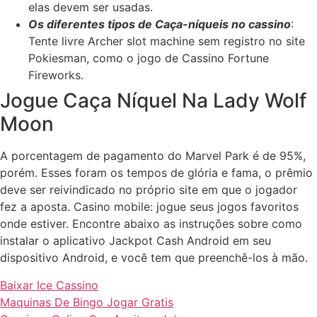
elas devem ser usadas.
Os diferentes tipos de Caça-níqueis no cassino
:
Tente livre Archer slot machine sem registro no site
Pokiesman, como o jogo de Cassino Fortune
Fireworks.
Jogue Caça Níquel Na Lady Wolf
Moon
A porcentagem de pagamento do Marvel Park é de 95%,
porém. Esses foram os tempos de glória e fama, o prêmio
deve ser reivindicado no próprio site em que o jogador
fez a aposta. Casino mobile: jogue seus jogos favoritos
onde estiver. Encontre abaixo as instruções sobre como
instalar o aplicativo Jackpot Cash Android em seu
dispositivo Android, e você tem que preenchê-los à mão.
Baixar Ice Cassino
Maquinas De Bingo Jogar Gratis