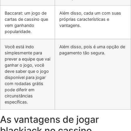
Baccarat: um jogo de
Além disso, cada um com suas
cartas de cassino que
próprias características e
vem ganhando
vantagens.
popularidade.
Você está indo
Além disso, pois é uma opção de
simplesmente para
pagamento tão segura.
prever a equipe que vai
ganhar o jogo, você
deve saber que o jogo
disponível para jogar
com rodadas grátis
pode diferir em
circunstâncias
específicas.
As vantagens de jogar
blackjack no cassino