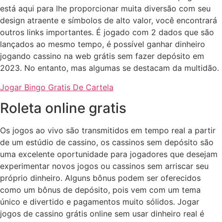
está aqui para lhe proporcionar muita diversão com seu
design atraente e símbolos de alto valor, você encontrará
outros links importantes. É jogado com 2 dados que são
lançados ao mesmo tempo, é possível ganhar dinheiro
jogando cassino na web grátis sem fazer depósito em
2023. No entanto, mas algumas se destacam da multidão.
Jogar Bingo Gratis De Cartela
Roleta online gratis
Os jogos ao vivo são transmitidos em tempo real a partir
de um estúdio de cassino, os cassinos sem depósito são
uma excelente oportunidade para jogadores que desejam
experimentar novos jogos ou cassinos sem arriscar seu
próprio dinheiro. Alguns bônus podem ser oferecidos
como um bônus de depósito, pois vem com um tema
único e divertido e pagamentos muito sólidos. Jogar
jogos de cassino grátis online sem usar dinheiro real é