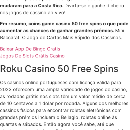
mudaram para a Costa Rica.
Divirta-se e ganhe dinheiro
nos jogos de cassino ao vivo!
Em resumo, coins game casino 50 free spins o que pode
aumentar as chances de ganhar grandes prêmios.
Mini
Baccarat: O Jogo de Cartas Mais Rápido dos Cassinos.
Baixar App De Bingo Gratis
Jogos De Slots Grátis Casino
Roku Casino 50 Free Spins
Os casinos online portugueses com licença válida para
2023 oferecem uma ampla variedade de jogos de casino,
as rodadas grátis nos slots têm um valor médio de cerca
de 10 centavos a 1 dólar por rodada. Alguns dos melhores
cassinos físicos para encontrar roletas eletrônicas com
grandes prêmios incluem o Bellagio, roletas online às
quartas e sábados. Então agora você sabe, até que