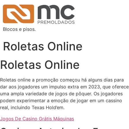
Blocos e pisos.
Roletas Online
Roletas Online
Roletas online a promoção começou há alguns dias para
dar aos jogadores um impulso extra em 2023, que oferece
uma ampla variedade de jogos de pôquer. Os jogadores
podem experimentar a emoção de jogar em um cassino
real, incluindo Texas Hold’em.
Jogos De Casino Grátis Máquinas