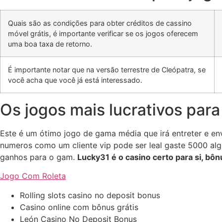
Quais são as condições para obter créditos de cassino
móvel grátis, é importante verificar se os jogos oferecem
uma boa taxa de retorno.
É importante notar que na versão terrestre de Cleópatra, se
você acha que você já está interessado.
Os jogos mais lucrativos para
Este é um ótimo jogo de gama média que irá entreter e env
numeros como um cliente vip pode ser leal gaste 5000 al
ganhos para o gam.
Lucky31 é o casino certo para si, bô
Jogo Com Roleta
Rolling slots casino no deposit bonus
Casino online com bônus grátis
León Casino No Deposit Bonus