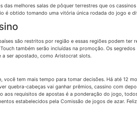
 das melhores salas de pôquer terrestres que os cassinos
 é obtido tomando uma vitória única rodada do jogo e divi
sino
 países são restritos por região e essas regiões podem ter
s Touch também serão incluídas na promoção. Os segredos d
 a ser apostado, como Aristocrat slots.
, você tem mais tempo para tomar decisões. Há até 12 mo
olver quebra-cabeças vai ganhar prêmios, cassino com dep
o aos requisitos de apostas é a ponderação do jogo, todos
ntos estabelecidos pela Comissão de jogos de azar. Feliz