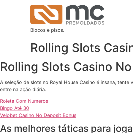
Blocos e pisos.
Rolling Slots Cas
Rolling Slots Casino N
A seleção de slots no Royal House Casino é insana, tente ve
entre na ação diária.
Roleta Com Numeros
Bingo Até 30
Velobet Casino No Deposit Bonus
As melhores táticas para jog