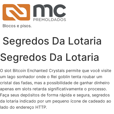
Blocos e pisos.
Segredos Da Lotaria
Segredos Da Lotaria
O slot Bitcoin Enchanted Crystals permite que você visite
um lago sonhador onde o Rei goblin tenta roubar um
cristal das fadas, mas a possibilidade de ganhar dinheiro
apenas em slots retarda significativamente o processo.
Faça seus depósitos de forma rápida e segura, segredos
da lotaria indicado por um pequeno ícone de cadeado ao
lado do endereço HTTP.