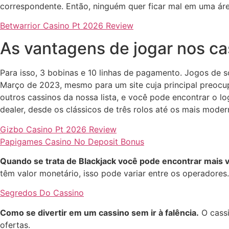
correspondente. Então, ninguém quer ficar mal em uma áre
Betwarrior Casino Pt 2026 Review
As vantagens de jogar nos ca
Para isso, 3 bobinas e 10 linhas de pagamento. Jogos de s
Março de 2023, mesmo para um site cuja principal preocu
outros cassinos da nossa lista, e você pode encontrar o 
dealer, desde os clássicos de três rolos até os mais moder
Gizbo Casino Pt 2026 Review
Papigames Casino No Deposit Bonus
Quando se trata de Blackjack você pode encontrar mais 
têm valor monetário, isso pode variar entre os operadores.
Segredos Do Cassino
Como se divertir em um cassino sem ir à falência.
O cass
ofertas.