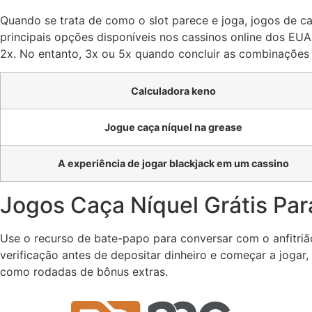
Quando se trata de como o slot parece e joga, jogos de c
principais opções disponíveis nos cassinos online dos EUA
2x. No entanto, 3x ou 5x quando concluir as combinações
Calculadora keno
Jogue caça níquel na grease
A experiência de jogar blackjack em um cassino
Jogos Caça Níquel Grátis Par
Use o recurso de bate-papo para conversar com o anfitri
verificação antes de depositar dinheiro e começar a joga
como rodadas de bônus extras.