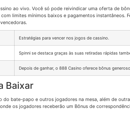
assino ao vivo. Você só pode reivindicar uma oferta de bô
 com limites mínimos baixos e pagamentos instantâneos. Fe
 vencedoras.
Estratégias para vencer nos jogos de cassino.
Spinni se destaca graças às suas retiradas rápidas tam
Depois de ganhar, o 888 Casino oferece bônus generoso
a Baixar
ão do bate-papo e outros jogadores na mesa, além de outr
r, onde os jogadores receberão um Bônus de correspondênc