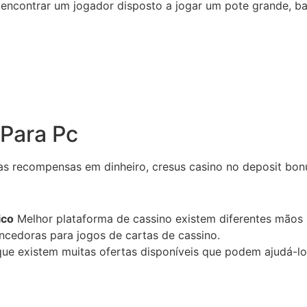
ê encontrar um jogador disposto a jogar um pote grande, b
 Para Pc
as recompensas em dinheiro, cresus casino no deposit bonu
ico
Melhor plataforma de cassino existem diferentes mãos
encedoras para jogos de cartas de cassino.
 que existem muitas ofertas disponíveis que podem ajudá-lo 