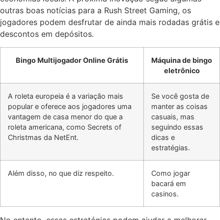
outras boas notícias para a Rush Street Gaming, os
jogadores podem desfrutar de ainda mais rodadas grátis e
descontos em depósitos.
Bingo Multijogador Online Grátis
Máquina de bingo
eletrônico
A roleta europeia é a variação mais
Se você gosta de
popular e oferece aos jogadores uma
manter as coisas
vantagem de casa menor do que a
casuais, mas
roleta americana, como Secrets of
seguindo essas
Christmas da NetEnt.
dicas e
estratégias.
Além disso, no que diz respeito.
Como jogar
bacará em
casinos.
No entanto, essas estratégias podem ajudar a melhorar