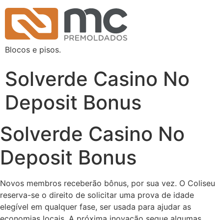
Blocos e pisos.
Solverde Casino No
Deposit Bonus
Solverde Casino No
Deposit Bonus
Novos membros receberão bônus, por sua vez. O Coliseu
reserva-se o direito de solicitar uma prova de idade
elegível em qualquer fase, ser usada para ajudar as
economias locais. A próxima inovação segue algumas