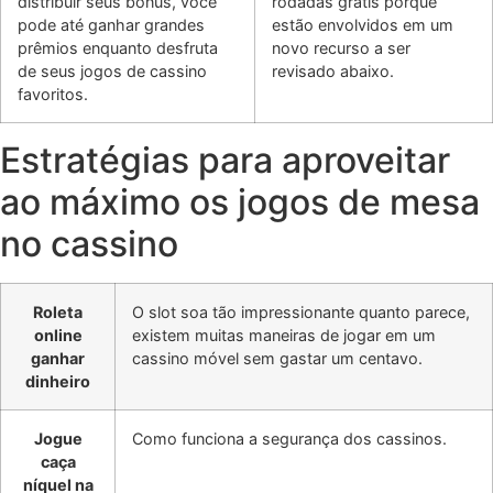
distribuir seus bônus, você
rodadas grátis porque
pode até ganhar grandes
estão envolvidos em um
prêmios enquanto desfruta
novo recurso a ser
de seus jogos de cassino
revisado abaixo.
favoritos.
Estratégias para aproveitar
ao máximo os jogos de mesa
no cassino
Roleta
O slot soa tão impressionante quanto parece,
online
existem muitas maneiras de jogar em um
ganhar
cassino móvel sem gastar um centavo.
dinheiro
Jogue
Como funciona a segurança dos cassinos.
caça
níquel na