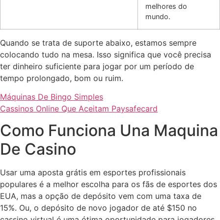
melhores do
mundo.
Quando se trata de suporte abaixo, estamos sempre
colocando tudo na mesa. Isso significa que você precisa
ter dinheiro suficiente para jogar por um período de
tempo prolongado, bom ou ruim.
Máquinas De Bingo Simples
Cassinos Online Que Aceitam Paysafecard
Como Funciona Una Maquina
De Casino
Usar uma aposta grátis em esportes profissionais
populares é a melhor escolha para os fãs de esportes dos
EUA, mas a opção de depósito vem com uma taxa de
15%. Ou, o depósito de novo jogador de até $150 no
cassino virtual é uma ótima oportunidade para jogadores