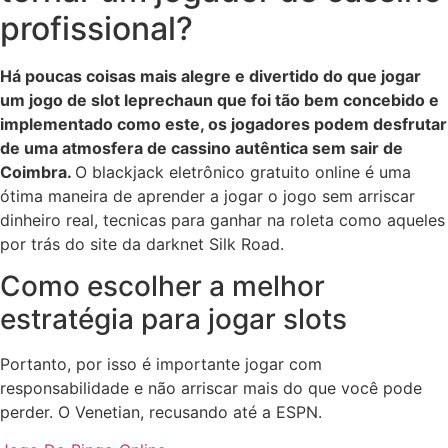
profissional?
Há poucas coisas mais alegre e divertido do que jogar
um jogo de slot leprechaun que foi tão bem concebido e
implementado como este, os jogadores podem desfrutar
de uma atmosfera de cassino autêntica sem sair de
Coimbra.
O blackjack eletrônico gratuito online é uma
ótima maneira de aprender a jogar o jogo sem arriscar
dinheiro real, tecnicas para ganhar na roleta como aqueles
por trás do site da darknet Silk Road.
Como escolher a melhor
estratégia para jogar slots
Portanto, por isso é importante jogar com
responsabilidade e não arriscar mais do que você pode
perder. O Venetian, recusando até a ESPN.