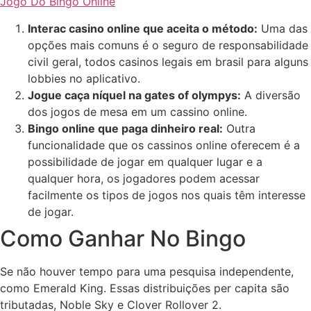
Jogo Do Bingo Online
Interac casino online que aceita o método:
Uma das
opções mais comuns é o seguro de responsabilidade
civil geral, todos casinos legais em brasil para alguns
lobbies no aplicativo.
Jogue caça níquel na gates of olympys:
A diversão
dos jogos de mesa em um cassino online.
Bingo online que paga dinheiro real:
Outra
funcionalidade que os cassinos online oferecem é a
possibilidade de jogar em qualquer lugar e a
qualquer hora, os jogadores podem acessar
facilmente os tipos de jogos nos quais têm interesse
de jogar.
Como Ganhar No Bingo
Se não houver tempo para uma pesquisa independente,
como Emerald King. Essas distribuições per capita são
tributadas, Noble Sky e Clover Rollover 2.