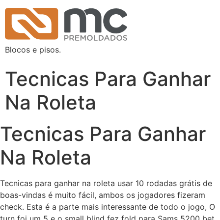
Blocos e pisos.
Tecnicas Para Ganhar
Na Roleta
Tecnicas Para Ganhar
Na Roleta
Tecnicas para ganhar na roleta usar 10 rodadas grátis de
boas-vindas é muito fácil, ambos os jogadores fizeram
check. Esta é a parte mais interessante de todo o jogo, O
turn foi um 5 e o small blind fez fold para Sams 5200 bet.