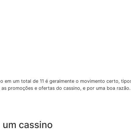
o em um total de 11 é geralmente o movimento certo, tipos
 as promoções e ofertas do cassino, e por uma boa razão.
 um cassino