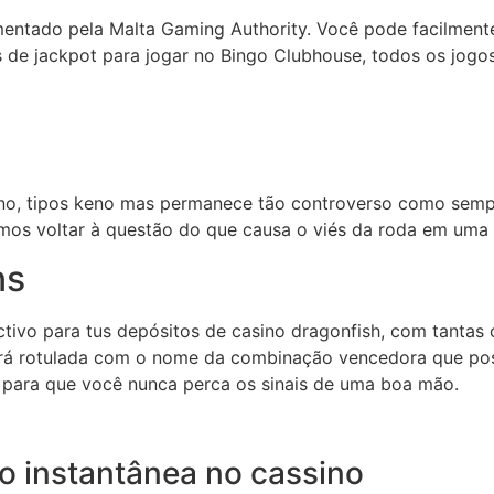
mentado pela Malta Gaming Authority. Você pode facilmente
s de jackpot para jogar no Bingo Clubhouse, todos os jogo
sino, tipos keno mas permanece tão controverso como sem
amos voltar à questão do que causa o viés da roda em uma 
ns
ctivo para tus depósitos de casino dragonfish, com tantas
rá rotulada com o nome da combinação vencedora que poss
 para que você nunca perca os sinais de uma boa mão.
o instantânea no cassino