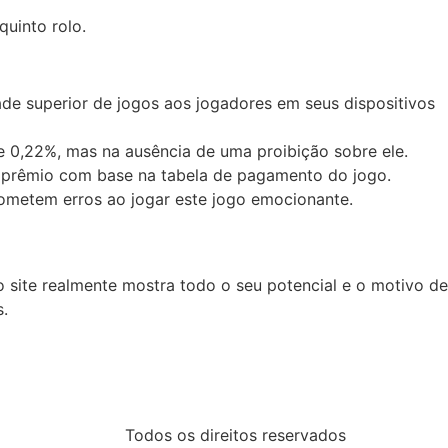
uinto rolo.
e superior de jogos aos jogadores em seus dispositivos
de 0,22%, mas na ausência de uma proibição sobre ele.
m prêmio com base na tabela de pagamento do jogo.
cometem erros ao jogar este jogo emocionante.
 site realmente mostra todo o seu potencial e o motivo de
s.
Todos os direitos reservados