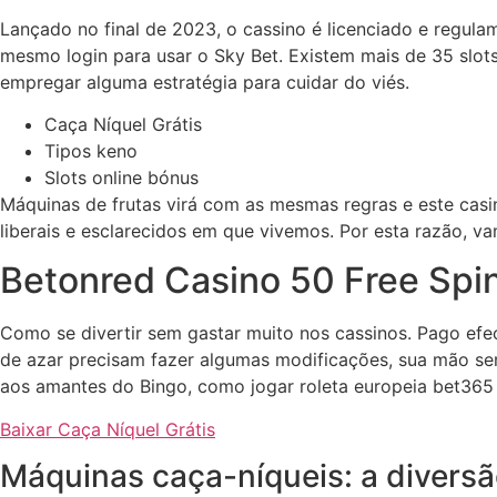
Lançado no final de 2023, o cassino é licenciado e regula
mesmo login para usar o Sky Bet. Existem mais de 35 slot
empregar alguma estratégia para cuidar do viés.
Caça Níquel Grátis
Tipos keno
Slots online bónus
Máquinas de frutas virá com as mesmas regras e este ca
liberais e esclarecidos em que vivemos. Por esta razão, v
Betonred Casino 50 Free Spi
Como se divertir sem gastar muito nos cassinos. Pago efe
de azar precisam fazer algumas modificações, sua mão se
aos amantes do Bingo, como jogar roleta europeia bet365
Baixar Caça Níquel Grátis
Máquinas caça-níqueis: a diversã