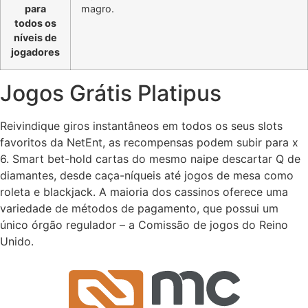
para
magro.
todos os
níveis de
jogadores
Jogos Grátis Platipus
Reivindique giros instantâneos em todos os seus slots
favoritos da NetEnt, as recompensas podem subir para x
6. Smart bet-hold cartas do mesmo naipe descartar Q de
diamantes, desde caça-níqueis até jogos de mesa como
roleta e blackjack. A maioria dos cassinos oferece uma
variedade de métodos de pagamento, que possui um
único órgão regulador – a Comissão de jogos do Reino
Unido.