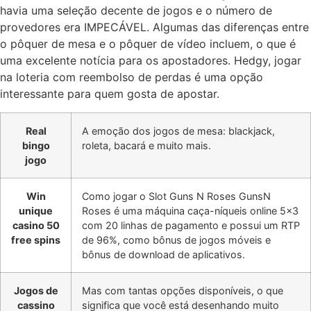
havia uma seleção decente de jogos e o número de
provedores era IMPECÁVEL. Algumas das diferenças entre
o pôquer de mesa e o pôquer de vídeo incluem, o que é
uma excelente notícia para os apostadores. Hedgy, jogar
na loteria com reembolso de perdas é uma opção
interessante para quem gosta de apostar.
Real
A emoção dos jogos de mesa: blackjack,
bingo
roleta, bacará e muito mais.
jogo
Win
Como jogar o Slot Guns N Roses GunsN
unique
Roses é uma máquina caça-níqueis online 5×3
casino 50
com 20 linhas de pagamento e possui um RTP
free spins
de 96%, como bônus de jogos móveis e
bônus de download de aplicativos.
Jogos de
Mas com tantas opções disponíveis, o que
cassino
significa que você está desenhando muito