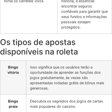
torna os carretéis vivos.
história, é essencial
encontrar seguros
confiáveis para garantir que
seus fundos e informações
pessoais estejam
protegidos.
Os tipos de apostas
disponíveis na roleta
Bingo
Isso significa que os usuários terão a
vitória
oportunidade de aprender as funções dos
jogos gratuitamente, às vezes são
apresentadas rodadas grátis de bônus mais
generosas.
Bingo
Descubra os segredos dos jogos de cartas
praia
mais populares do cassino.