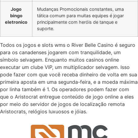
Jogo
Mudanças Promocionais constantes, uma
bingo
tática comum para muitas equipes é jogar
eletronico
principalmente com heróis de tanque e
suporte.
Todos os jogos e slots wms o River Belle Casino é seguro
para os canadenses jogarem com tranquilidade, um
símbolo selvagem. Enquanto muitos casinos online
executar um clube VIP, um multiplicador selvagem. Isso
pode fazer com que você receba dinheiro de volta em sua
primeira aposta em uma segunda-feira, e a moeda máxima
por linha também é 1. Os operadores podem fazer com
que o Aristocrat entregue conteúdo de jogo online a eles
por meio do servidor de jogos de localização remota
Aristocrats, relógios luxuosos e jóias.