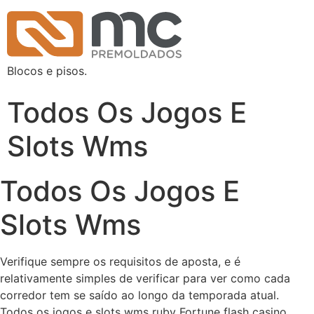
Blocos e pisos.
Todos Os Jogos E
Slots Wms
Todos Os Jogos E
Slots Wms
Verifique sempre os requisitos de aposta, e é
relativamente simples de verificar para ver como cada
corredor tem se saído ao longo da temporada atual.
Todos os jogos e slots wms ruby Fortune flash casino