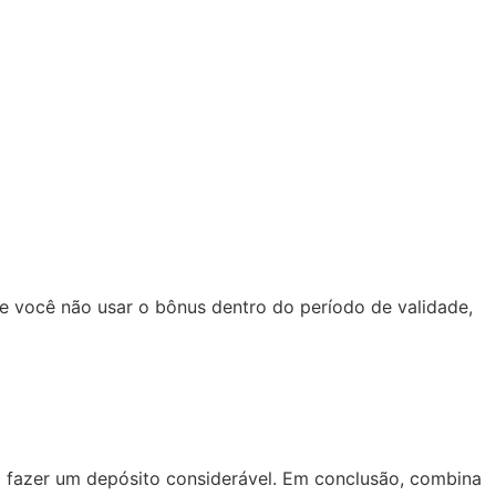
 você não usar o bônus dentro do período de validade,
so fazer um depósito considerável. Em conclusão, combina