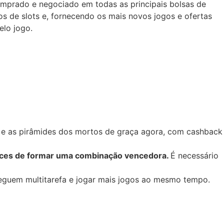
omprado e negociado em todas as principais bolsas de
 de slots e, fornecendo os mais novos jogos e ofertas
elo jogo.
 e as pirâmides dos mortos de graça agora, com cashback
hances de formar uma combinação vencedora.
É necessário
guem multitarefa e jogar mais jogos ao mesmo tempo.