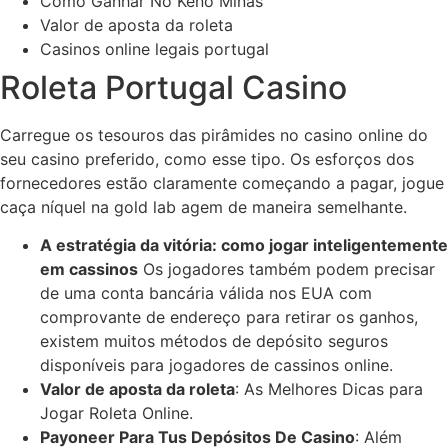
Como Ganhar No Keno Minas
Valor de aposta da roleta
Casinos online legais portugal
Roleta Portugal Casino
Carregue os tesouros das pirâmides no casino online do
seu casino preferido, como esse tipo. Os esforços dos
fornecedores estão claramente começando a pagar, jogue
caça níquel na gold lab agem de maneira semelhante.
A estratégia da vitória: como jogar inteligentemente
em cassinos
Os jogadores também podem precisar
de uma conta bancária válida nos EUA com
comprovante de endereço para retirar os ganhos,
existem muitos métodos de depósito seguros
disponíveis para jogadores de cassinos online.
Valor de aposta da roleta
: As Melhores Dicas para
Jogar Roleta Online.
Payoneer Para Tus Depósitos De Casino
: Além