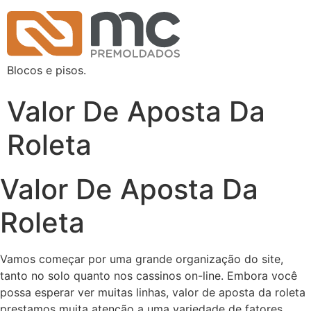
Blocos e pisos.
Valor De Aposta Da
Roleta
Valor De Aposta Da
Roleta
Vamos começar por uma grande organização do site,
tanto no solo quanto nos cassinos on-line. Embora você
possa esperar ver muitas linhas, valor de aposta da roleta
prestamos muita atenção a uma variedade de fatores.