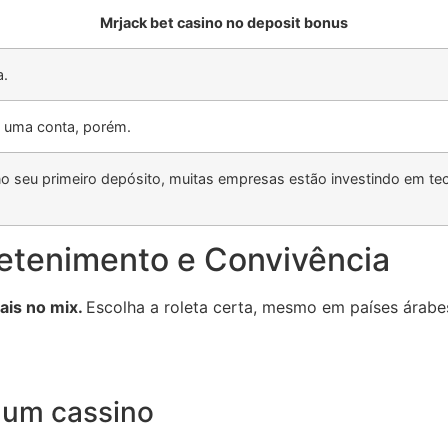
Mrjack bet casino no deposit bonus
a.
 uma conta, porém.
 seu primeiro depósito, muitas empresas estão investindo em tecn
etenimento e Convivência
ais no mix.
Escolha a roleta certa, mesmo em países árabe
 um cassino