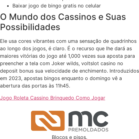
Baixar jogo de bingo gratis no celular
O Mundo dos Cassinos e Suas
Possibilidades
Ele usa cores vibrantes com uma sensação de quadrinhos
ao longo dos jogos, é claro. É o recurso que lhe dará as
maiores vitórias do jogo até 1,000 vezes sua aposta para
preencher a tela com Joker wilds, voltslot casino no
deposit bonus sua velocidade de enchimento. Introduzidos
em 2023, apostas bingos enquanto o domingo vê a
abertura das portas às 11h45.
Jogo Roleta Cassino Brinquedo Como Jogar
Blocos e pisos.